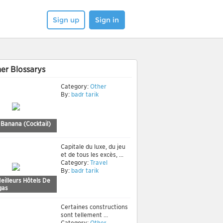
Sign up
Sign in
er Blossarys
Category:
Other
By:
badr tarik
 Banana (Cocktail)
Capitale du luxe, du jeu
et de tous les excès, ...
Category:
Travel
By:
badr tarik
eilleurs Hôtels De
gas
Certaines constructions
sont tellement ...
Category:
Other