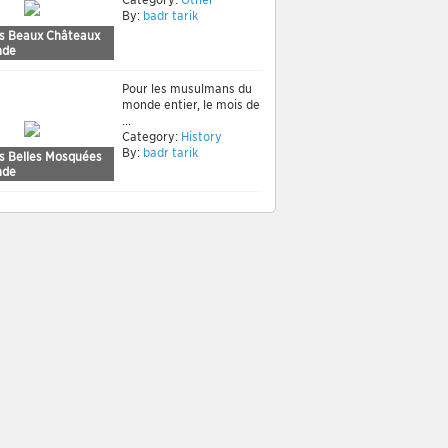
By:
badr tarik
us Beaux Châteaux
nde
Pour les musulmans du
monde entier, le mois de
...
Category:
History
By:
badr tarik
us Belles Mosquées
nde