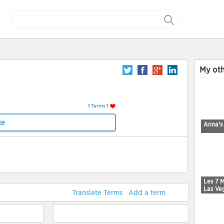
My oth
1
Terms
1
ke
Anna's
Les 7 M
Las Ve
Translate Terms
Add a term