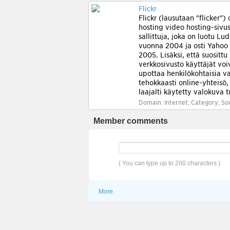
Flickr
Flickr (lausutaan "flicker")
hosting video hosting-sivu
sallittuja, joka on luotu Lu
vuonna 2004 ja osti Yahoo
2005. Lisäksi, että suosittu
verkkosivusto käyttäjät voi
upottaa henkilökohtaisia va
tehokkaasti online-yhteisö,
laajalti käytetty valokuva t
bloggaajia isäntä kuvia, et
Domain: Internet; Category: So
upottaa blogeja ja sosiaal
Partaalla ilmoitti maalisku
Member comments
Flickr oli yhteensä 87 milj
rekisteröitynyttä jäsentä ja 
miljoonaa uusia kuvia lada
päivittäin.Elokuussa 2011 si
( You can type up to 200 characters )
että se oli isäntä yli 6 milj
tämä määrä kasvaa tasaise
raportointi lähteistä.Kuvia 
More
voi käyttää Flickr ei tarvits
rekisteröidä tilin, mutta tili
tehdä ladata sisältöä pääll
Rekisteröinti tilin avulla kä