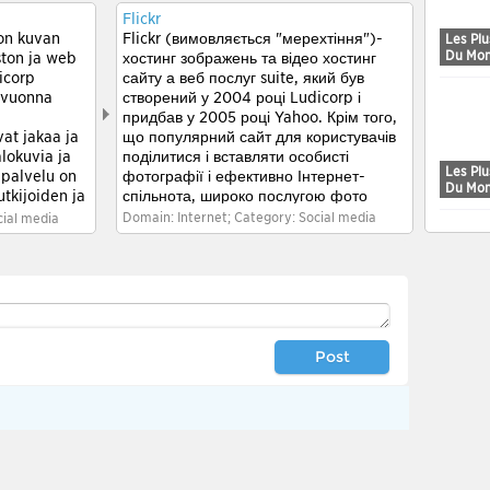
Flickr
 on kuvan
Flickr (вимовляється "мерехтіння")-
Les Pl
Du Mo
ston ja web
хостинг зображень та відео хостинг
dicorp
сайту а веб послуг suite, який був
 vuonna
створений у 2004 році Ludicorp і
придбав у 2005 році Yahoo. Крім того,
vat jakaa ja
що популярний сайт для користувачів
lokuvia ja
поділитися і вставляти особисті
Les Pl
 palvelu on
фотографії і ефективно Інтернет-
Du Mo
utkijoiden ja
спільнота, широко послугою фото
tä ne
дослідників а блогерів до приймаючої
Domain: Internet; Category: Social media
cial media
isen median.
образи, які вони вставляти в блогах і
ussa 2013
соціальних засобів масової
oonaa
інформації.В березні 2013 року
yli 3,5
переломі повідомив, що Flickr
taan
налічувалося в цілому 87 мільйонів
vusto ilmoitti
зареєстрованих членів і більше 3,5
ardia kuvaa ja
мільйонів нові зображення,
Post
sti mukaan
завантажені щодня.У серпні 2011 сайту
ja videoita
повідомив, що він був хостинг
e
зображень понад 6 мільярдів і це
n pitää
число продовжує неухильно рости
e sivuston.
згідно звітності джерел.Фотографії та
yttäjät
відеозаписи можуть бути доступні з