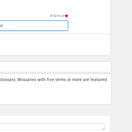
0
Terms
2
ke
lossary. Blossaries with five terms or more are featured