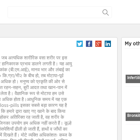
My oth
 है, जब अत्यधिक शारीरिक वसा शरीर पर इस
 पर हानिकारक प्रभाव डालने लगती है। यह आयु
चकांक (बी.एम.आई), मानव भार और लंबाई का
ि.ग्रा/मी२ के बीच हो, तब मोटापा-पूर्व
Inferti
े अधिक हो। मनुष्य को प्रकृति की ओर से
लत रहन-सहन, बुरी आदत तथा खान-पान में
ता है। वैज्ञानिक रूप से मोटापा हम उसे
 से अधिक होता है।आधुनिक समय में यह एक
htloss-pills इसका सबसे बड़ा कारण यह है
ि हमारे द्वारा खाए गए खाने के बाद किया
Bronkil
ा होकर अतिरिक्त रह जाती है, वह शरीर के
 है, जिनका उपयोग हम अधिक नहीं करते हैं। कूल्हे
पेशियाँ ढीली हो जाती हैं, हाथों व जाँघों का
ें दिखते हैं। मोटे व्यक्ति अधिकांशतः कब्ज के