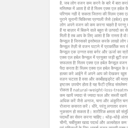
है. जब लोग वजन कम करने के बारे में बात करते
मस्तिष्क में आता है वो है स्लिम एक्स एल हर्बल
परिणाम नही दे सकता जितना की स्लिम एक्स एल 
पुराने यूनानी चिकित्सा प्रणाली जैसे (हर्बल) 
लोग अपने वजन को कम करना चाहते है परन्तु 
हैं या बाज़ार में बिकने वाले बहुत से उत्पादो 
मिली है तब आप के लिए आशा है कि रास्ता है वो 
कैप्सूल है जिस्सको इस्तेमाल करके लाखो लोग ला
कैप्सूल तेज़ी से वजन घटाने में प्राकर्तिक र
कैप्सूल एक उन्नत वसा बर्नर और ऊर्जा का स्रो
एक्स एल हर्बल कैप्सूल में प्रयुक्त जड़ी बूटी 
सफलता है! स्लिम एक्स एल हर्बल कैप्सूल वजन 
पैदा करता है! स्लिम एक्स एल हर्बल कैप्सूल 
हल्का करे आईने में अपने आप को देखकर खुश 
वज़न घटाता है वसा और कार्बोहाइड्रेट की मात्
इष्टतम उपयोग होता है यह फैटी एसिड संश्लेषण क
रोकता है natural-weight-loss-treatmen
कम खायें ज्यादा से ज्यादा फल और सब्जी खायें
अधिक करें जैसे अनाज, चना और अंकुरित चन
रोजाना कसरत करें। धीरे, परंतु लगातार वजन 
नुकसान हो सकता है। शारीरिक क्षमता को संतुल
पदार्थों का सेवन करना चाहिए। थोड़-थोड़े अंत
चीनी, चर्बीयुक्त खाद्य पदार्थ और अल्कोहल कम ल