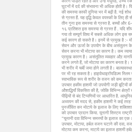
कारण पीड़ित रहते हैं और उन्हें मधुमेह, उच्च रक
घुटनों में दर्द की संभावना भी अधिक होती है। पि
की समस्या काफी दुनिया भर में बढ़ी है. नई 
से ग्रस्त हैं. यह वृद्धि केवल वयस्कों के लिए ही
तीन गुना इस समस्या से ग्रस्त है. बच्चों और 6
१६ प्रतिशत इस समस्या से ग्रस्त हैं . यदि श
गया तो सम्पूर्ण विश्व में सबसे अधिक लोग इस समस
कई कारण हो सकते है। इनमें से प्रमुख है :- 
सेवन और ऊर्जा के उपयोग के बीच असंतुलन के
सेवन करना भी मोटापा का कारण है। कम व्या
प्रमुख कारण है। असंतुलित व्यवहार औऱ मान
करने लगते हैं, जो मोटापा का कारण बनता है। श
भी शरीर में चर्बी जमा होने लगती है। बाल्यावस्
पर भी रह सकता है। हाइपोथाइरॉयडिज़्म स्लिम ए
स्वाभाविक रूप से शरीर के वजन को कम करता है!
उपचार हकीम हाशमी जो उपयोगी जड़ी बूटियों की
औशाद्धियाँ विकसित की है, जोकि विभिन्न क्षेत्
पीढ़ियों से बंद टिप्पणियों पर आधारित है. आ
अध्ययन की मदद से, हकीम हाशमी ने कई तरह की चि
पुनर्जीवित कर मोटापे के इलाज के लिए शक्त
को उपचार प्रदान किया. यूनानी सिस्टम राष्ट्र
“यूनानी दवा विभिन्न समस्यों के इलाज का एक अ
उपचार, मोटापा, हर्बल वजन घटाने की दवा, वज
मोटापा कम करना, माटापे का इलाज हाशमी हर्बल