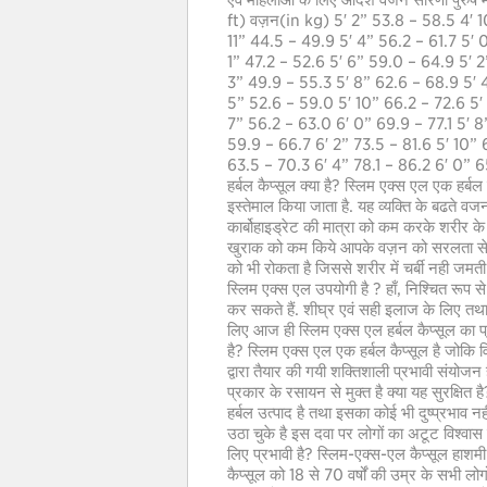
एवं महिलाओं के लिए आदर्श वजन सारणी पुरु
ft) वज़न(in kg) 5′ 2” 53.8 – 58.5 4′ 
11” 44.5 – 49.9 5′ 4” 56.2 – 61.7 5′ 
1” 47.2 – 52.6 5′ 6” 59.0 – 64.9 5′ 
3” 49.9 – 55.3 5′ 8” 62.6 – 68.9 5′ 4
5” 52.6 – 59.0 5′ 10” 66.2 – 72.6 5′ 
7” 56.2 – 63.0 6′ 0” 69.9 – 77.1 5′ 8”
59.9 – 66.7 6′ 2” 73.5 – 81.6 5′ 10” 6
63.5 – 70.3 6′ 4” 78.1 – 86.2 6′ 0” 6
हर्बल कैप्सूल क्या है? स्लिम एक्स एल एक हर्बल
इस्तेमाल किया जाता है. यह व्यक्ति के बढते 
कार्बोहाइड्रेट की मात्रा को कम करके शरीर 
खुराक को कम किये आपके वज़न को सरलता से श
को भी रोकता है जिससे शरीर में चर्बी नही जम
स्लिम एक्स एल उपयोगी है ? हाँ, निश्चित र
कर सकते हैं. शीघ्र एवं सही इलाज के लिए तथ
लिए आज ही स्लिम एक्स एल हर्बल कैप्सूल का प्र
है? स्लिम एक्स एल एक हर्बल कैप्सूल है जोकि विश्
द्वारा तैयार की गयी शक्तिशाली प्रभावी संयोजन
प्रकार के रसायन से मुक्त है क्या यह सुरक्षित 
हर्बल उत्पाद है तथा इसका कोई भी दुष्प्रभाव
उठा चुके है इस दवा पर लोगों का अटूट विश्वास
लिए प्रभावी है? स्लिम-एक्स-एल कैप्सूल हाशम
कैप्सूल को 18 से 70 वर्षों की उम्र के सभी लोग