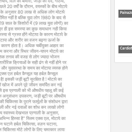
्तचाप, दिल की बीमारी, जोड़ों का दर्द, गठिया,
छले 20 वर्षों के दौरान, वयस्कों के बीच मोटापे
शोध के अनुसार 80 लाख से अधिक लोग मोटापे
Painaz
 सीमित नहीं है बल्कि युवा लोग 1980 के बाद से
-19 साल के किशोरों में (9 लाख युवा लोगों) का
ीघ्र ही इस समस्या का कुछ समाधान नही किया
्या से ग्रस्त होंगे मोटापा के कारण मोटापे के
मोटापा और शरीर का वजन बढ़ना ऊर्जा के
 कारण होता है। अधिक चर्बीयुक्त आहार का
Cardio
याम करना और स्थिर जीवन-यापन मोटापे का
सिक तनाव की वजह से लोग ज्यादा भोजन
ारीरिक क्रियाओं के सही ढंग से नहीं होने पर
था और युवावस्था के समय का मोटापा व्यस्क होने
क्स एल हर्बल कैप्सूल यह हर्बल कैप्सूल
 इसकी जड़ी बूटी सुरक्षित है ! मोटापे का
 खोज में अपने पूरे जीवन समर्पित कर नई
रों से इस प्रणाली को भी औषधीय पहलू की कई
धुनिक अनुसंधान उपकरण, जड़ी बूटी पर औषधीय
कित्सा के पुराने फार्मूलों के संशोधन द्वारा
िशाली और नई दवाओं का शोध कर लाखो लोगो
ीय स्वास्थ्य देखभाल प्रणाली के अनुसार,
भिन्न हिस्सा है” स्लिम एक्स एल, मोटापे का
न घटाने हर्बल चिकित्सा, वज़न घटाना,
 चिकित्सा मोटे लोगों के लिए चमत्कार लाया