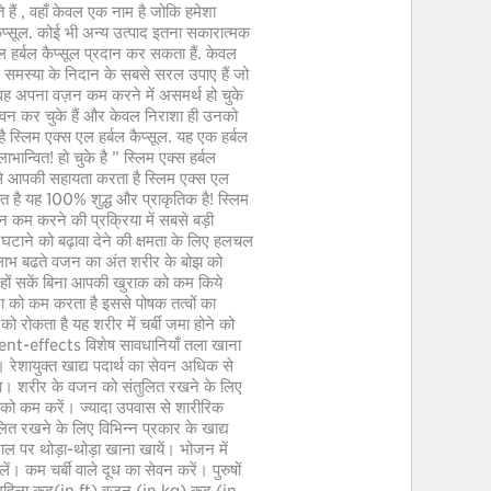
 हैं , वहाँ केवल एक नाम है जोकि हमेशा
 कैप्सूल. कोई भी अन्य उत्पाद इतना सकारात्मक
हर्बल कैप्सूल प्रदान कर सकता हैं. केवल
इस समस्या के निदान के सबसे सरल उपाए हैं जो
वह अपना वज़न कम करने में असमर्थ हो चुके
का सेवन कर चुके हैं और केवल निराशा ही उनको
है स्लिम एक्स एल हर्बल कैप्सूल. यह एक हर्बल
भान्वित! हो चुके है ” स्लिम एक्स हर्बल
ूप से आपकी सहायता करता है स्लिम एक्स एल
त है यह 100% शुद्ध और प्राकृतिक है! स्लिम
वजन कम करने की प्रक्रिया में सबसे बड़ी
घटाने को बढ़ावा देने की क्षमता के लिए हलचल
के लाभ बढते वजन का अंत शरीर के बोझ को
हों सकें बिना आपकी खुराक को कम किये
रा को कम करता है इससे पोषक तत्वों का
ो रोकता है यह शरीर में चर्बी जमा होने को
t-effects विशेष सावधानियाँ तला खाना
। रेशायुक्त खाद्य पदार्थ का सेवन अधिक से
ा। शरीर के वजन को संतुलित रखने के लिए
को कम करें। ज्यादा उपवास से शारीरिक
ित रखने के लिए विभिन्न प्रकार के खाद्य
राल पर थोड़ा-थोड़ा खाना खायें। भोजन में
ें। कम चर्बी वाले दूध का सेवन करें। पुरुषों