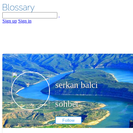
Sign up
Sign in
serkan balci
sohbet
Follow