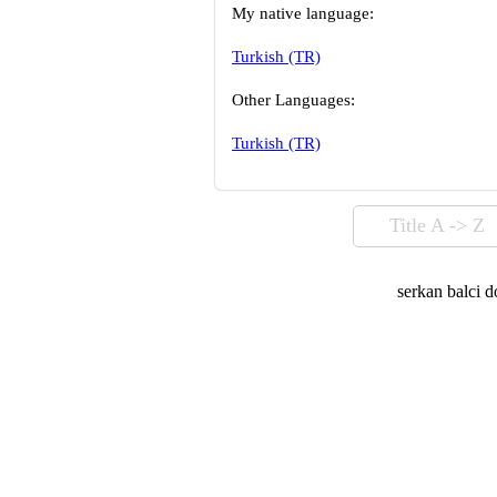
My native language:
Turkish (TR)
Other Languages:
Turkish (TR)
Title A -> Z
serkan balci d