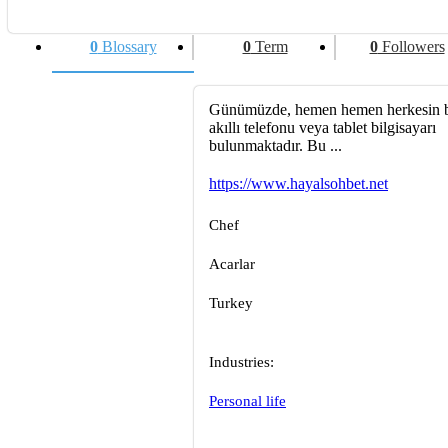
0
Blossary
0
Term
0
Followers
Günümüzde, hemen hemen herkesin b
akıllı telefonu veya tablet bilgisayarı
bulunmaktadır. Bu ...
https://www.hayalsohbet.net
Chef
Acarlar
Turkey
Industries:
Personal life